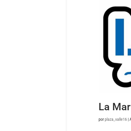
La Mar
por
plaza_valle16
|