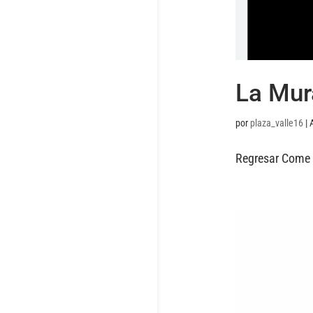
La Mur
por
plaza_valle16
|
Regresar Come d