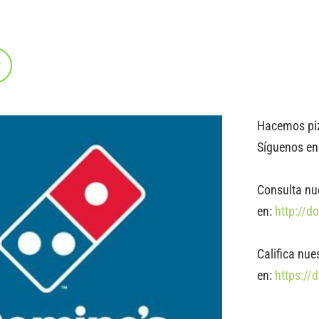
r
Hacemos piz
Síguenos en
Consulta nue
en:
http://d
Califica nue
en:
https:/