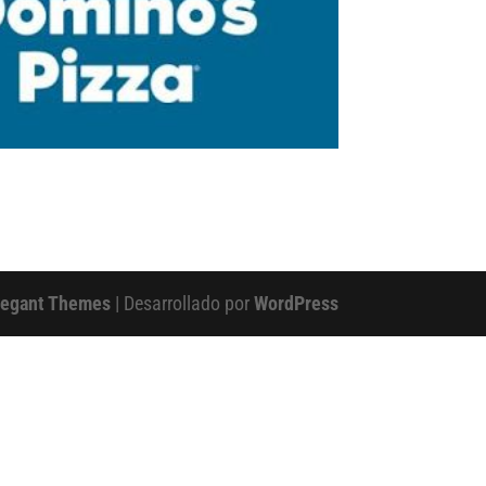
legant Themes
| Desarrollado por
WordPress